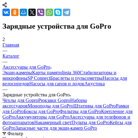
Зарядные устройства для GoPro
2
Главная
—
Каталог
—
Аксессуары для GoPro
Экшн-камеры
Карты памяти
Insta 360
Стабилизаторы и
микрофоны
SP Connect
Браслеты и пульсометры
Насосы для
велосипедов
Насосы для сапов и лодок
Акустика
—
Зарядные устройства для GoPro
Чехлы для Gopro
Рюкзаки Gopro
Наборы
аксессуаров
Моноподы для GoPro
Штативы для GoPro
Рамки
для GoPro
Боксы для GoPro
Фильтры для GoPro
Крепление для
GoPro
Аккумуляторы для GoPro
Аксессуары для телефонов и
фотоаппаратов
Накамерный свет
Пульты для GoPro
Кейсы для
GoPro
Запасные части для экшн-камер GoPro
Фильтр