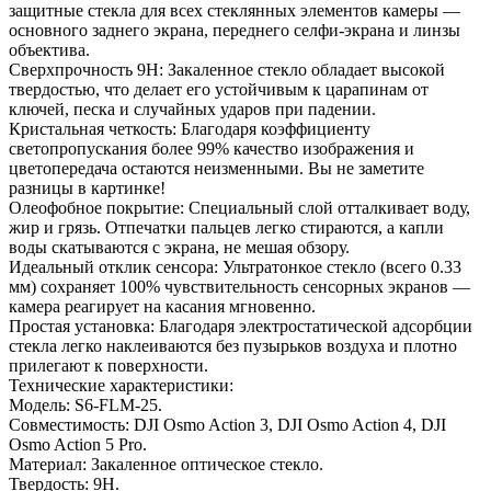
защитные стекла для всех стеклянных элементов камеры —
основного заднего экрана, переднего селфи-экрана и линзы
объектива.
Сверхпрочность 9H: Закаленное стекло обладает высокой
твердостью, что делает его устойчивым к царапинам от
ключей, песка и случайных ударов при падении.
Кристальная четкость: Благодаря коэффициенту
светопропускания более 99% качество изображения и
цветопередача остаются неизменными. Вы не заметите
разницы в картинке!
Олеофобное покрытие: Специальный слой отталкивает воду,
жир и грязь. Отпечатки пальцев легко стираются, а капли
воды скатываются с экрана, не мешая обзору.
Идеальный отклик сенсора: Ультратонкое стекло (всего 0.33
мм) сохраняет 100% чувствительность сенсорных экранов —
камера реагирует на касания мгновенно.
Простая установка: Благодаря электростатической адсорбции
стекла легко наклеиваются без пузырьков воздуха и плотно
прилегают к поверхности.
Технические характеристики:
Модель: S6-FLM-25.
Совместимость: DJI Osmo Action 3, DJI Osmo Action 4, DJI
Osmo Action 5 Pro.
Материал: Закаленное оптическое стекло.
Твердость: 9H.