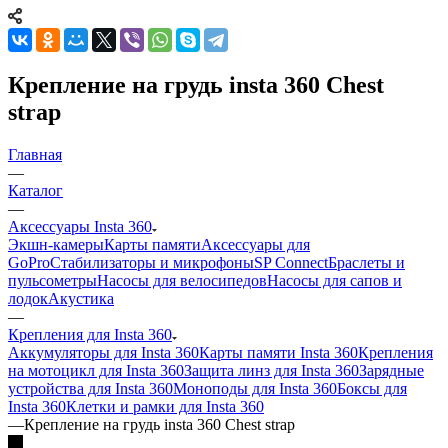
Крепление на грудь insta 360 Chest
strap
Главная
—
Каталог
—
Аксессуары Insta 360
Экшн-камеры
Карты памяти
Аксессуары для
GoPro
Стабилизаторы и микрофоны
SP Connect
Браслеты и
пульсометры
Насосы для велосипедов
Насосы для сапов и
лодок
Акустика
—
Крепления для Insta 360
Аккумуляторы для Insta 360
Карты памяти Insta 360
Крепления
на мотоцикл для Insta 360
Защита линз для Insta 360
Зарядные
устройства для Insta 360
Моноподы для Insta 360
Боксы для
Insta 360
Клетки и рамки для Insta 360
—
Крепление на грудь insta 360 Chest strap