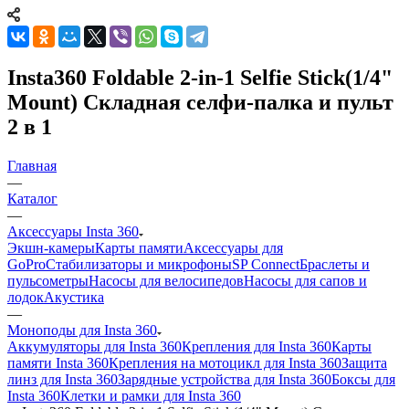
Insta360 Foldable 2-in-1 Selfie Stick(1/4"
Mount) Складная селфи-палка и пульт
2 в 1
Главная
—
Каталог
—
Аксессуары Insta 360
Экшн-камеры
Карты памяти
Аксессуары для
GoPro
Стабилизаторы и микрофоны
SP Connect
Браслеты и
пульсометры
Насосы для велосипедов
Насосы для сапов и
лодок
Акустика
—
Моноподы для Insta 360
Аккумуляторы для Insta 360
Крепления для Insta 360
Карты
памяти Insta 360
Крепления на мотоцикл для Insta 360
Защита
линз для Insta 360
Зарядные устройства для Insta 360
Боксы для
Insta 360
Клетки и рамки для Insta 360