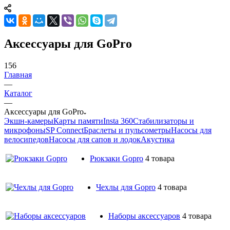
Аксессуары для GoPro
156
Главная
—
Каталог
—
Аксессуары для GoPro
Экшн-камеры
Карты памяти
Insta 360
Стабилизаторы и
микрофоны
SP Connect
Браслеты и пульсометры
Насосы для
велосипедов
Насосы для сапов и лодок
Акустика
Рюкзаки Gopro
4 товара
Чехлы для Gopro
4 товара
Наборы аксессуаров
4 товара