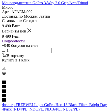
Монопод-штатив GoPro 3-Way 2.0 Grip/Arm/Tripod
Много
Арт.: AFAEM-002
Доставка по Москве:
Завтра
Самовывоз:
Сегодня
9 490
₽
/шт
Варианты цен
9 490
₽
/шт
Подробности
+949 бонусов
на счет
В корзину
Купить в 1 клик
Фильтр FREEWELL для GoPro Hero13 Black Filters Bright Day
4Pack (ND4/PL, ND8/PL, ND16/PL, ND32/PL)