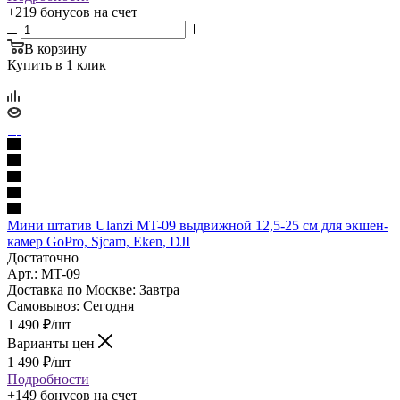
+219 бонусов
на счет
В корзину
Купить в 1 клик
Мини штатив Ulanzi MT-09 выдвижной 12,5-25 см для экшен-
камер GoPro, Sjcam, Eken, DJI
Достаточно
Арт.: MT-09
Доставка по Москве:
Завтра
Самовывоз:
Сегодня
1 490
₽
/шт
Варианты цен
1 490
₽
/шт
Подробности
+149 бонусов
на счет