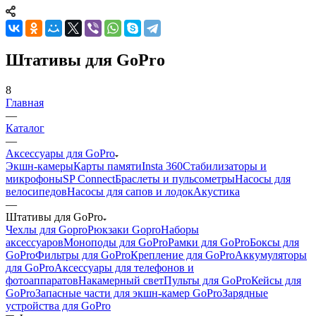
Штативы для GoPro
8
Главная
—
Каталог
—
Аксессуары для GoPro
Экшн-камеры
Карты памяти
Insta 360
Стабилизаторы и
микрофоны
SP Connect
Браслеты и пульсометры
Насосы для
велосипедов
Насосы для сапов и лодок
Акустика
—
Штативы для GoPro
Чехлы для Gopro
Рюкзаки Gopro
Наборы
аксессуаров
Моноподы для GoPro
Рамки для GoPro
Боксы для
GoPro
Фильтры для GoPro
Крепление для GoPro
Аккумуляторы
для GoPro
Аксессуары для телефонов и
фотоаппаратов
Накамерный свет
Пульты для GoPro
Кейсы для
GoPro
Запасные части для экшн-камер GoPro
Зарядные
устройства для GoPro