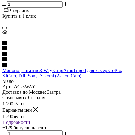
В корзину
Купить в 1 клик
Монопод-штатив 3-Way Grip/Arm/Tripod для камер GoPro,
SJCam, DJI, Sony, Xiaomi (Action Cam)
Мало
Арт.: AC-3WAY
Доставка по Москве:
Завтра
Самовывоз:
Сегодня
1 290
₽
/шт
Варианты цен
1 290
₽
/шт
Подробности
+129 бонусов
на счет