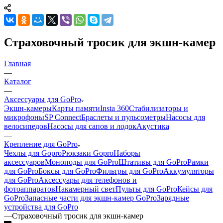
Страховочный тросик для экшн-камер
Главная
—
Каталог
—
Аксессуары для GoPro
Экшн-камеры
Карты памяти
Insta 360
Стабилизаторы и
микрофоны
SP Connect
Браслеты и пульсометры
Насосы для
велосипедов
Насосы для сапов и лодок
Акустика
—
Крепление для GoPro
Чехлы для Gopro
Рюкзаки Gopro
Наборы
аксессуаров
Моноподы для GoPro
Штативы для GoPro
Рамки
для GoPro
Боксы для GoPro
Фильтры для GoPro
Аккумуляторы
для GoPro
Аксессуары для телефонов и
фотоаппаратов
Накамерный свет
Пульты для GoPro
Кейсы для
GoPro
Запасные части для экшн-камер GoPro
Зарядные
устройства для GoPro
—
Страховочный тросик для экшн-камер