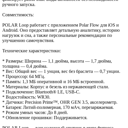
ручного запуска.
Совместимость:
POLAR Loop работает с приложением Polar Flow для iOS и
Android. Оно предоставляет детальную аналитику, историю
нагрузок и сна, а также персональные рекомендации по
улучшению самочувствия.
Технические характеристики:
* Размеры: Ширина — 1,1 дюйма, высота — 1,7 дюйма,
толщина — 0,4 дюйма.
* Вес: Общий вес — 1 унция, вес без браслета — 0,7 унции.
* Процессор: 64 МГц.
* Память: 1,3 МБ оперативной и 16 МБ встроенной.
* Материалы: Корпус и безель из нержавеющей стали.
* Подключение: Bluetooth® LE, USB-C.
* Водостойкость: WR30.
* Датчики: Precision Prime™, OHR GEN 3.5, акселерометр.
* Батарея: Литий-полимерная, 170 мАч, перезаряжаемая.
* Режим умных часов: До 8 дней.
* Обновление прошивки: Поддерживается.
POLAR Loop — ваш надежный спутник в мире фитнеса,