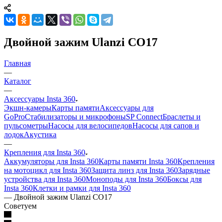
Двойной зажим Ulanzi CO17
Главная
—
Каталог
—
Аксессуары Insta 360
Экшн-камеры
Карты памяти
Аксессуары для
GoPro
Стабилизаторы и микрофоны
SP Connect
Браслеты и
пульсометры
Насосы для велосипедов
Насосы для сапов и
лодок
Акустика
—
Крепления для Insta 360
Аккумуляторы для Insta 360
Карты памяти Insta 360
Крепления
на мотоцикл для Insta 360
Защита линз для Insta 360
Зарядные
устройства для Insta 360
Моноподы для Insta 360
Боксы для
Insta 360
Клетки и рамки для Insta 360
—
Двойной зажим Ulanzi CO17
Советуем