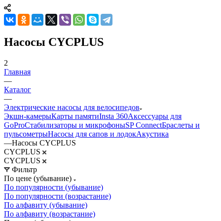
Насосы CYCPLUS
2
Главная
—
Каталог
—
Электрические насосы для велосипедов
Экшн-камеры
Карты памяти
Insta 360
Аксессуары для
GoPro
Стабилизаторы и микрофоны
SP Connect
Браслеты и
пульсометры
Насосы для сапов и лодок
Акустика
—
Насосы CYCPLUS
CYCPLUS
CYCPLUS
Фильтр
По цене (убывание)
По популярности (убывание)
По популярности (возрастание)
По алфавиту (убывание)
По алфавиту (возрастание)